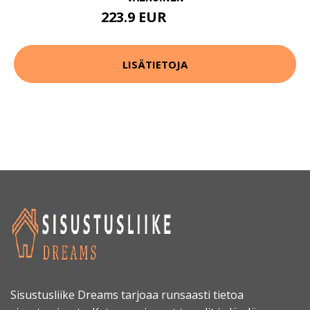
223.9 EUR
299.9 EUR
LISÄTIETOJA
Sisustusliike Dreams tarjoaa runsaasti tietoa