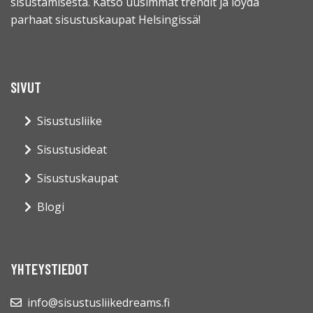
sisustamisesta. Katso uusimmat trendit ja löydä
parhaat sisustuskaupat Helsingissä!
SIVUT
Sisustusliike
Sisustusideat
Sisustuskaupat
Blogi
YHTEYSTIEDOT
info@sisustusliikedreams.fi