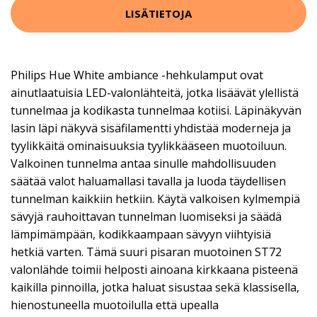
LISÄTIETOJA
Philips Hue White ambiance -hehkulamput ovat
ainutlaatuisia LED-valonlähteitä, jotka lisäävät ylellistä
tunnelmaa ja kodikasta tunnelmaa kotiisi. Läpinäkyvän
lasin läpi näkyvä sisäfilamentti yhdistää moderneja ja
tyylikkäitä ominaisuuksia tyylikkääseen muotoiluun.
Valkoinen tunnelma antaa sinulle mahdollisuuden
säätää valot haluamallasi tavalla ja luoda täydellisen
tunnelman kaikkiin hetkiin. Käytä valkoisen kylmempiä
sävyjä rauhoittavan tunnelman luomiseksi ja säädä
lämpimämpään, kodikkaampaan sävyyn viihtyisiä
hetkiä varten. Tämä suuri pisaran muotoinen ST72
valonlähde toimii helposti ainoana kirkkaana pisteenä
kaikilla pinnoilla, jotka haluat sisustaa sekä klassisella,
hienostuneella muotoilulla että upealla