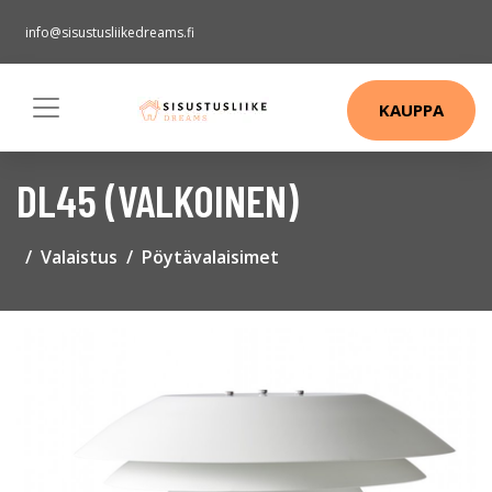
info@sisustusliikedreams.fi
KAUPPA
DL45 (VALKOINEN)
Valaistus
Pöytävalaisimet