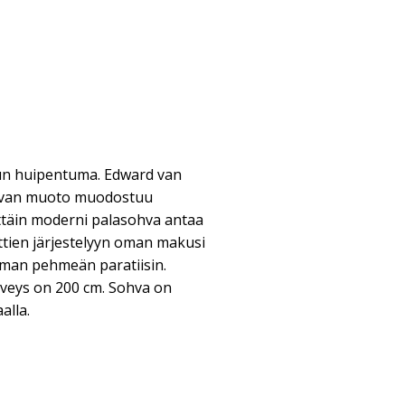
ilun huipentuma. Edward van
ohvan muoto muodostuu
rittäin moderni palasohva antaa
ien järjestelyyn oman makusi
oman pehmeän paratiisin.
veys on 200 cm. Sohva on
alla.