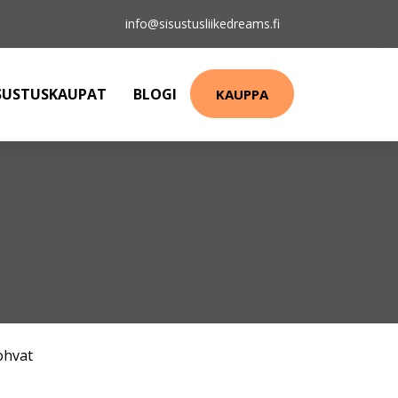
info@sisustusliikedreams.fi
SUSTUSKAUPAT
BLOGI
KAUPPA
ohvat