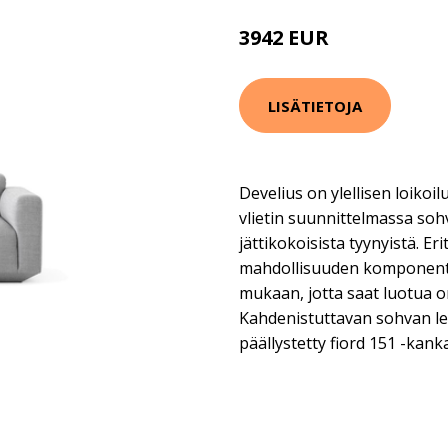
3942 EUR
LISÄTIETOJA
Develius on ylellisen loiko
vlietin suunnittelmassa s
jättikokoisista tyynyistä. E
mahdollisuuden komponentt
mukaan, jotta saat luotua 
Kahdenistuttavan sohvan le
päällystetty fiord 151 -kanka