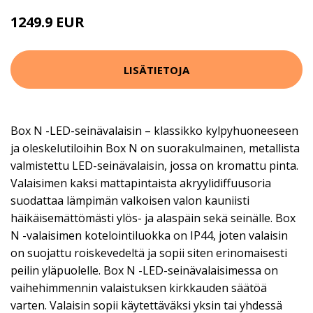
1249.9 EUR
LISÄTIETOJA
Box N -LED-seinävalaisin – klassikko kylpyhuoneeseen
ja oleskelutiloihin Box N on suorakulmainen, metallista
valmistettu LED-seinävalaisin, jossa on kromattu pinta.
Valaisimen kaksi mattapintaista akryylidiffuusoria
suodattaa lämpimän valkoisen valon kauniisti
häikäisemättömästi ylös- ja alaspäin sekä seinälle. Box
N -valaisimen kotelointiluokka on IP44, joten valaisin
on suojattu roiskevedeltä ja sopii siten erinomaisesti
peilin yläpuolelle. Box N -LED-seinävalaisimessa on
vaihehimmennin valaistuksen kirkkauden säätöä
varten. Valaisin sopii käytettäväksi yksin tai yhdessä