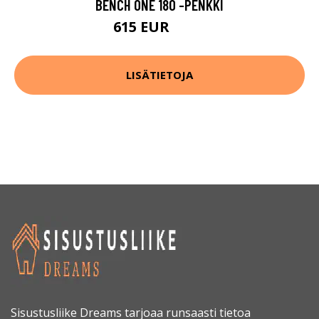
BENCH ONE 180 -PENKKI
615 EUR
770 EUR
LISÄTIETOJA
Sisustusliike Dreams tarjoaa runsaasti tietoa