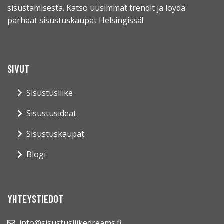
sisustamisesta. Katso uusimmat trendit ja löydä
parhaat sisustuskaupat Helsingissä!
SIVUT
Sisustusliike
Sisustusideat
Sisustuskaupat
Blogi
YHTEYSTIEDOT
info@sisustusliikedreams.fi