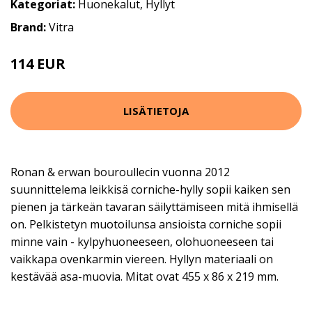
Kategoriat:
Huonekalut
,
Hyllyt
Brand:
Vitra
114 EUR
LISÄTIETOJA
Ronan & erwan bouroullecin vuonna 2012
suunnittelema leikkisä corniche-hylly sopii kaiken sen
pienen ja tärkeän tavaran säilyttämiseen mitä ihmisellä
on. Pelkistetyn muotoilunsa ansioista corniche sopii
minne vain - kylpyhuoneeseen, olohuoneeseen tai
vaikkapa ovenkarmin viereen. Hyllyn materiaali on
kestävää asa-muovia. Mitat ovat 455 x 86 x 219 mm.