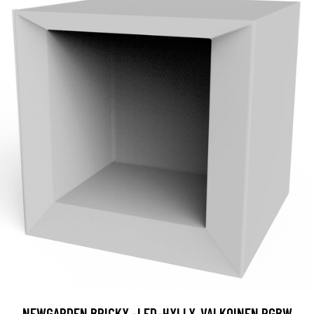
NEWGARDEN BRICKY -LED-HYLLY, VALKOINEN RGBW