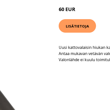
60 EUR
93 EUR
LISÄTIETOJA
Uusi kattovalaisin hiukan ka
Antaa mukavan vetävän valon
Valonlähde ei kuulu toimitu