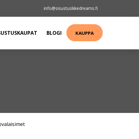
info@sisustusliikedreams.fi
SUSTUSKAUPAT
BLOGI
KAUPPA
ovalaisimet