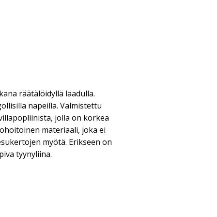
kana räätälöidyllä laadulla.
llisilla napeilla. Valmistettu
illapopliinista, jolla on korkea
ohoitoinen materiaali, joka ei
esukertojen myötä. Erikseen on
iva tyynyliina.