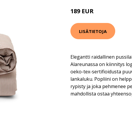
189 EUR
LISÄTIETOJA
Elegantti raidallinen pussila
Alareunassa on kiinnitys logo
oeko-tex-sertifioidusta puuv
lankaluku. Popliini on helpp
rypisty ja joka pehmenee p
mahdollista ostaa yhteensop