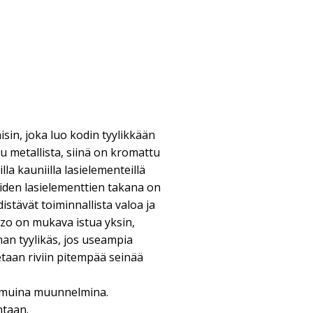
isin, joka luo kodin tyylikkään
u metallista, siinä on kromattu
lla kauniilla lasielementeillä
äiden lasielementtien takana on
istävät toiminnallista valoa ja
zo on mukava istua yksin,
n tyylikäs, jos useampia
etaan riviin pitempää seinää
 muina muunnelmina.
ntaan.