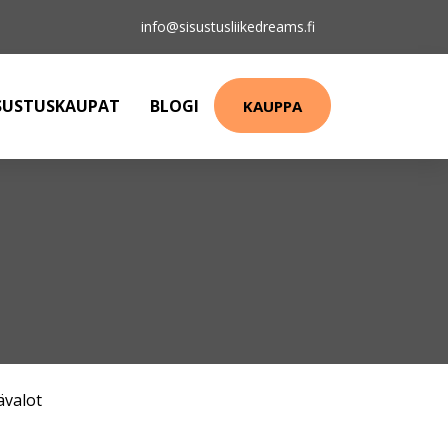
info@sisustusliikedreams.fi
SUSTUSKAUPAT
BLOGI
KAUPPA
ävalot