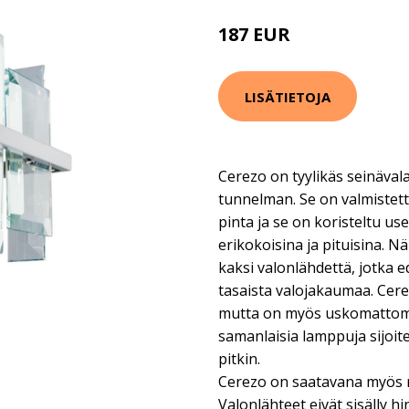
187 EUR
204 EUR
LISÄTIETOJA
Cerezo on tyylikäs seinävala
tunnelman. Se on valmistett
pinta ja se on koristeltu usei
erikokoisina ja pituisina. N
kaksi valonlähdettä, jotka ed
tasaista valojakaumaa. Cere
mutta on myös uskomattoma
samanlaisia lamppuja sijoit
pitkin.
Cerezo on saatavana myös
Valonlähteet eivät sisälly hi