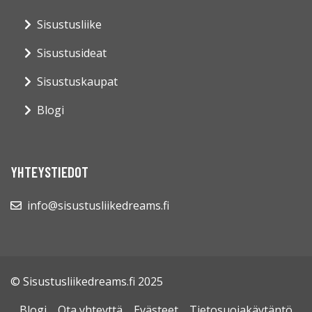
Sisustusliike
Sisustusideat
Sisustuskaupat
Blogi
YHTEYSTIEDOT
info@sisustusliikedreams.fi
© Sisustusliikedreams.fi 2025
Blogi
Ota yhteyttä
Evästeet
Tietosuojakäytäntö