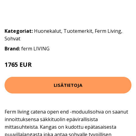
Kategoriat:
Huonekalut
,
Tuotemerkit
,
Ferm Living
,
Sohvat
Brand:
ferm LIVING
1765 EUR
LISÄTIETOJA
Ferm living catena open end -moduulisohva on saanut
innoittuksensa säkkituolin epävirallisista
mittasuhteista. Kangas on kudottu epätasaisesta
puuvillalangasta joka antaa sohvalle tyypillisen