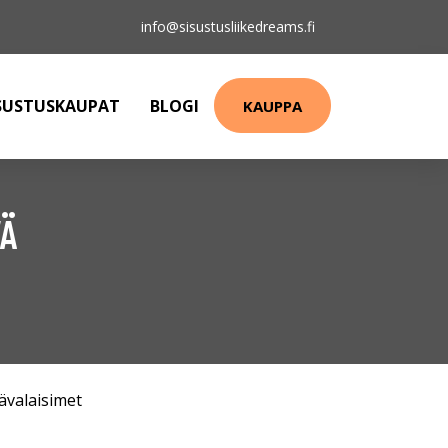
info@sisustusliikedreams.fi
SUSTUSKAUPAT
BLOGI
KAUPPA
VÄ
ävalaisimet