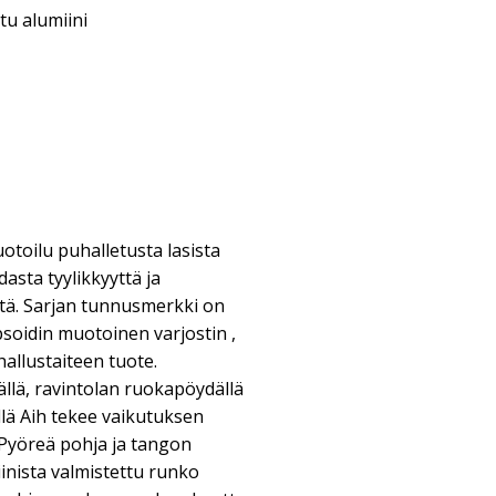
tu alumiini
otoilu puhalletusta lasista
asta tyylikkyyttä ja
ttä. Sarjan tunnusmerkki on
soidin muotoinen varjostin ,
hallustaiteen tuote.
llä, ravintolan ruokapöydällä
illä Aih tekee vaikutuksen
 Pyöreä pohja ja tangon
inista valmistettu runko