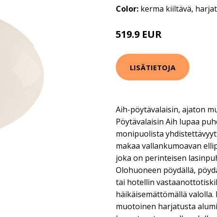
Color:
kerma kiiltävä, harjat
519.9 EUR
LISÄTIETOJA
Aih-pöytävalaisin, ajaton mu
Pöytävalaisin Aih lupaa puhd
monipuolista yhdistettävyy
makaa vallankumoavan ellip
joka on perinteisen lasinpu
Olohuoneen pöydällä, pöydä
tai hotellin vastaanottotisk
häikäisemättömällä valolla.
muotoinen harjatusta alumi