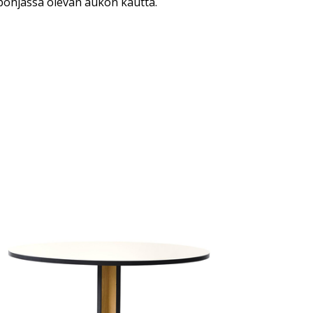
 pohjassa olevan aukon kautta.