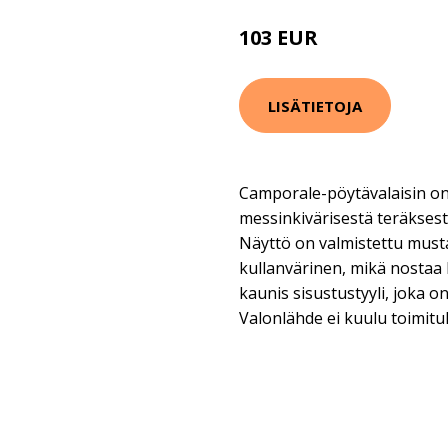
103 EUR
146 EUR
LISÄTIETOJA
Camporale-pöytävalaisin on 
messinkivärisestä teräksest
Näyttö on valmistettu mustas
kullanvärinen, mikä nostaa
kaunis sisustustyyli, joka on
Valonlähde ei kuulu toimitu