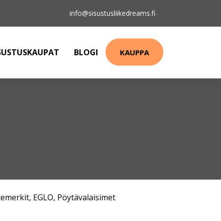
info@sisustusliikedreams.fi
SUSTUSKAUPAT
BLOGI
KAUPPA
emerkit
,
EGLO
,
Pöytävalaisimet