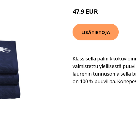
47.9 EUR
LISÄTIETOJA
Klassisella palmikkokuvioin
valmistettu ylellisestä puuvil
laurenin tunnusomaisella br
on 100 % puuvillaa. Konepes