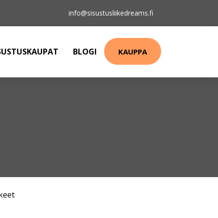
info@sisustusliikedreams.fi
SUSTUSKAUPAT
BLOGI
KAUPPA
keet