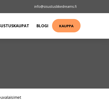
info@sisustusliikedreams.fi
SUSTUSKAUPAT
BLOGI
KAUPPA
puvalaisimet