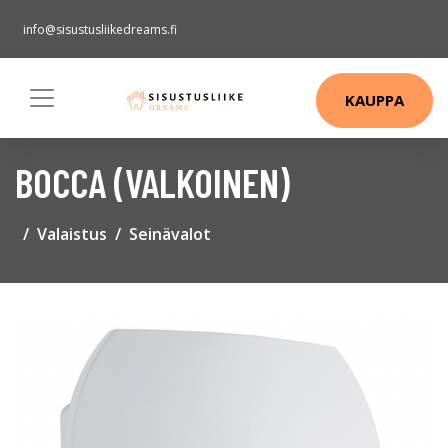
info@sisustusliikedreams.fi
KAUPPA
BOCCA (VALKOINEN)
Valaistus
Seinävalot