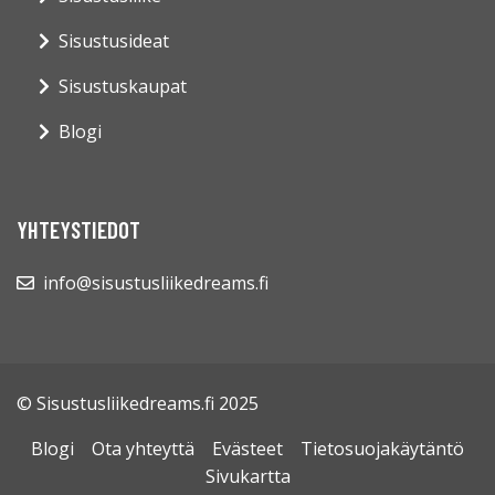
Sisustusideat
Sisustuskaupat
Blogi
YHTEYSTIEDOT
info@sisustusliikedreams.fi
© Sisustusliikedreams.fi 2025
Blogi
Ota yhteyttä
Evästeet
Tietosuojakäytäntö
Sivukartta