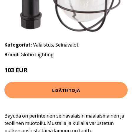
Kategoriat:
Valaistus
,
Seinävalot
Brand:
Globo Lighting
103 EUR
139 EUR
LISÄTIETOJA
Bayuda on perinteinen seinävalaisin maalaismainen ja
teollinen muotoilu. Mustalla ja kullalla varustetun
putken ansiosta tämä lamppu on taattu