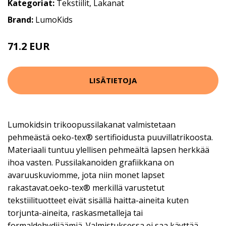
Kategoriat:
Tekstiilit
,
Lakanat
Brand:
LumoKids
71.2 EUR
89 EUR
LISÄTIETOJA
Lumokidsin trikoopussilakanat valmistetaan
pehmeästä oeko-tex® sertifioidusta puuvillatrikoosta.
Materiaali tuntuu ylellisen pehmeältä lapsen herkkää
ihoa vasten. Pussilakanoiden grafiikkana on
avaruuskuviomme, jota niin monet lapset
rakastavat.oeko-tex® merkillä varustetut
tekstiilituotteet eivät sisällä haitta-aineita kuten
torjunta-aineita, raskasmetalleja tai
formaldehydijäämiä. Valmistuksessa ei saa käyttää