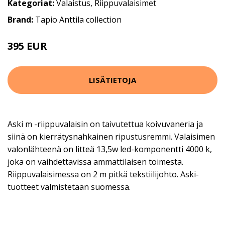
Kategoriat:
Valaistus
,
Riippuvalaisimet
Brand:
Tapio Anttila collection
395 EUR
LISÄTIETOJA
Aski m -riippuvalaisin on taivutettua koivuvaneria ja
siinä on kierrätysnahkainen ripustusremmi. Valaisimen
valonlähteenä on litteä 13,5w led-komponentti 4000 k,
joka on vaihdettavissa ammattilaisen toimesta.
Riippuvalaisimessa on 2 m pitkä tekstiilijohto. Aski-
tuotteet valmistetaan suomessa.