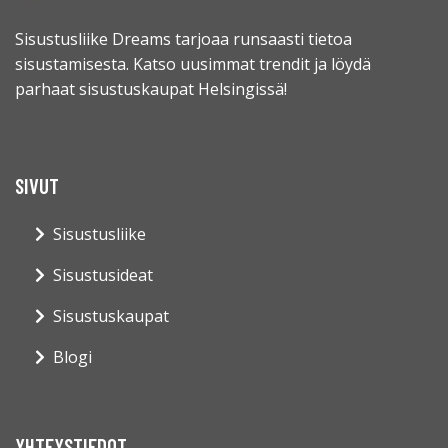
Sisustusliike Dreams tarjoaa runsaasti tietoa
sisustamisesta. Katso uusimmat trendit ja löydä
parhaat sisustuskaupat Helsingissä!
SIVUT
Sisustusliike
Sisustusideat
Sisustuskaupat
Blogi
YHTEYSTIEDOT