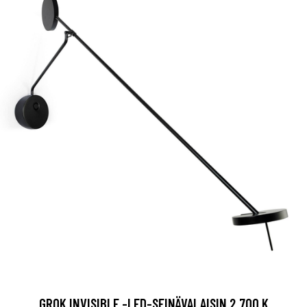
GROK INVISIBLE -LED-SEINÄVALAISIN 2 700 K