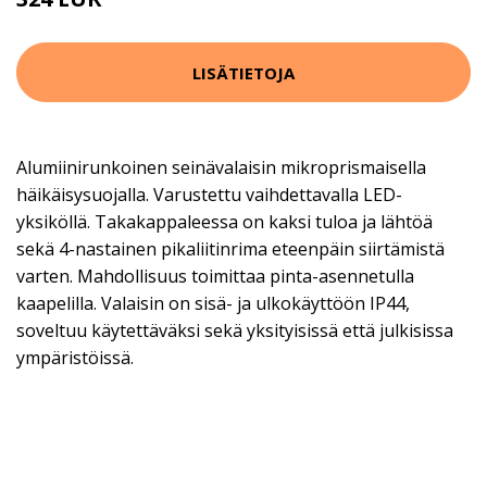
LISÄTIETOJA
Alumiinirunkoinen seinävalaisin mikroprismaisella
häikäisysuojalla. Varustettu vaihdettavalla LED-
yksiköllä. Takakappaleessa on kaksi tuloa ja lähtöä
sekä 4-nastainen pikaliitinrima eteenpäin siirtämistä
varten. Mahdollisuus toimittaa pinta-asennetulla
kaapelilla. Valaisin on sisä- ja ulkokäyttöön IP44,
soveltuu käytettäväksi sekä yksityisissä että julkisissa
ympäristöissä.