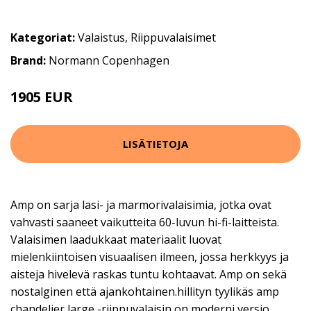
Kategoriat:
Valaistus
,
Riippuvalaisimet
Brand:
Normann Copenhagen
1905 EUR
LISÄTIETOJA
Amp on sarja lasi- ja marmorivalaisimia, jotka ovat
vahvasti saaneet vaikutteita 60-luvun hi-fi-laitteista.
Valaisimen laadukkaat materiaalit luovat
mielenkiintoisen visuaalisen ilmeen, jossa herkkyys ja
aisteja hivelevä raskas tuntu kohtaavat. Amp on sekä
nostalginen että ajankohtainen.hillityn tyylikäs amp
chandelier large -riippuvalaisin on moderni versio