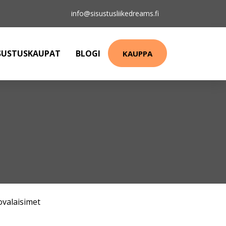
info@sisustusliikedreams.fi
SUSTUSKAUPAT
BLOGI
KAUPPA
ovalaisimet