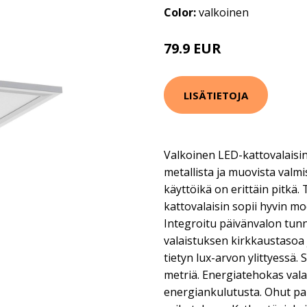
Color:
valkoinen
79.9 EUR
LISÄTIETOJA
Valkoinen LED-kattovalaisin
metallista ja muovista valm
käyttöikä on erittäin pitkä.
kattovalaisin sopii hyvin m
Integroitu päivänvalon tun
valaistuksen kirkkaustasoa 
tietyn lux-arvon ylittyessä.
metriä. Energiatehokas val
energiankulutusta. Ohut pa