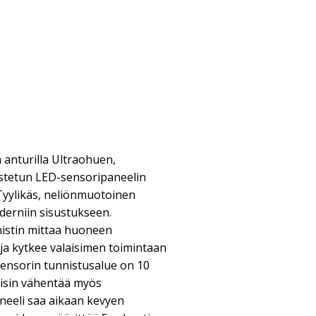
 anturilla Ultraohuen,
istetun LED-sensoripaneelin
 Tyylikäs, neliönmuotoinen
oderniin sisustukseen.
nistin mittaa huoneen
ja kytkee valaisimen toimintaan
 Sensorin tunnistusalue on 10
aisin vähentää myös
neeli saa aikaan kevyen