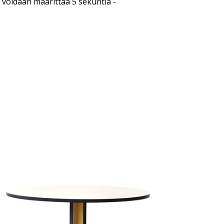
 voidaan määrittää 5 sekuntia -