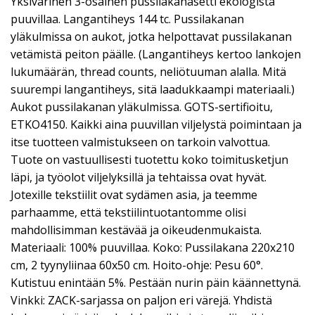
Yksivärinen 3-osainen pussilakanasetti ekologista
puuvillaa. Langantiheys 144 tc. Pussilakanan
yläkulmissa on aukot, jotka helpottavat pussilakanan
vetämistä peiton päälle. (Langantiheys kertoo lankojen
lukumäärän, thread counts, neliötuuman alalla. Mitä
suurempi langantiheys, sitä laadukkaampi materiaali.)
Aukot pussilakanan yläkulmissa. GOTS-sertifioitu,
ETKO4150. Kaikki aina puuvillan viljelystä poimintaan ja
itse tuotteen valmistukseen on tarkoin valvottua.
Tuote on vastuullisesti tuotettu koko toimitusketjun
läpi, ja työolot viljelyksillä ja tehtaissa ovat hyvät.
Jotexille tekstiilit ovat sydämen asia, ja teemme
parhaamme, että tekstiilintuotantomme olisi
mahdollisimman kestävää ja oikeudenmukaista.
Materiaali: 100% puuvillaa. Koko: Pussilakana 220x210
cm, 2 tyynyliinaa 60x50 cm. Hoito-ohje: Pesu 60°.
Kutistuu enintään 5%. Pestään nurin päin käännettynä.
Vinkki: ZACK-sarjassa on paljon eri värejä. Yhdistä