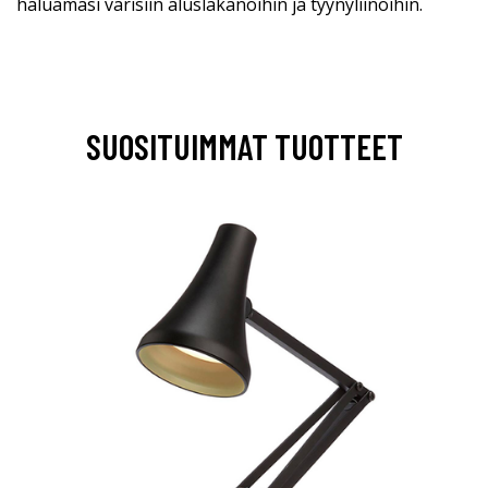
haluamasi värisiin aluslakanoihin ja tyynyliinoihin.
SUOSITUIMMAT TUOTTEET