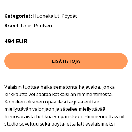
Kategoriat:
Huonekalut
,
Pöydät
Brand:
Louis Poulsen
494 EUR
LISÄTIETOJA
Valaisin tuottaa häikäisemätöntä hajavaloa, jonka
kirkkautta voi säätää katkaisijan himmentimestä.
Kolmikerroksinen opaalilasi tarjoaa erittäin
miellyttävän valonjaon ja säteilee miellyttävää
hienovaraista hehkua ympäristöön. Himmennettävä vl
studio soveltuu sekä pöytä- että lattiavalaisimeksi.