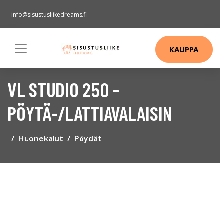
info@sisustusliikedreams.fi
KAUPPA
VL STUDIO 250 -
PÖYTÄ-/LATTIAVALAISIN
Huonekalut
Pöydät