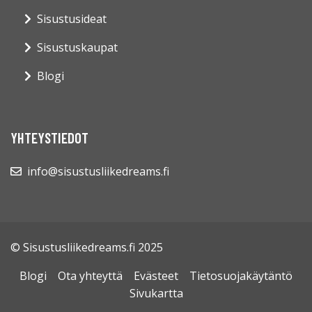
Sisustusideat
Sisustuskaupat
Blogi
YHTEYSTIEDOT
info@sisustusliikedreams.fi
© Sisustusliikedreams.fi 2025
Blogi
Ota yhteyttä
Evästeet
Tietosuojakäytäntö
Sivukartta