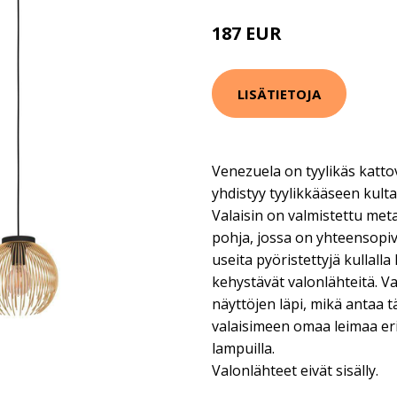
187 EUR
279 EUR
LISÄTIETOJA
Venezuela on tyylikäs katto
yhdistyy tyylikkääseen kultaa
Valaisin on valmistettu meta
pohja, jossa on yhteensopiv
useita pyöristettyjä kullalla
kehystävät valonlähteitä. V
näyttöjen läpi, mikä antaa 
valaisimeen omaa leimaa erila
lampuilla.
Valonlähteet eivät sisälly.