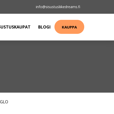
info@sisustusliikedreams.fi
SUSTUSKAUPAT
BLOGI
KAUPPA
EGLO