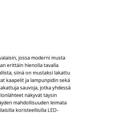
valaisin, jossa moderni musta
n erittäin hienolla tavalla.
llista, siinä on mustaksi lakattu
at kaapelit ja lampunpidin sekä
 lakattuja sauvoja, jotka yhdessä
alonlähteet näkyvät täysin
täyden mahdollisuuden leimata
isilla koristeellisilla LED-