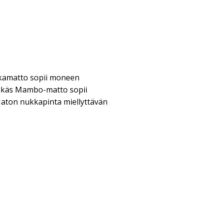
kkamatto sopii moneen
likäs Mambo-matto sopii
Maton nukkapinta miellyttävän