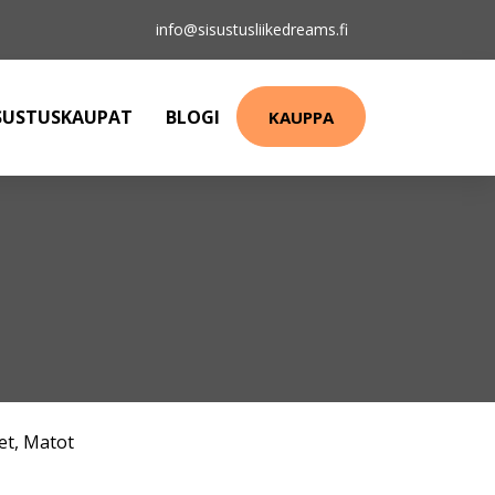
info@sisustusliikedreams.fi
SUSTUSKAUPAT
BLOGI
KAUPPA
et
,
Matot