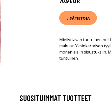
70.9 EUR
LISÄTIETOJA
Miellyttävän tuntuinen nu
makuun.Yksinkertaisen tyy
monenlaisiin sisustuksiin. 
tuntuinen.
SUOSITUIMMAT TUOTTEET