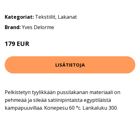
Kategoriat:
Tekstiilit
,
Lakanat
Brand:
Yves Delorme
179 EUR
LISÄTIETOJA
Pelkistetyn tyylikkään pussilakanan materiaali on
pehmeää ja sileää satiinipintaista egyptiläistä
kampapuuvillaa. Konepesu 60 °c. Lankaluku 300.