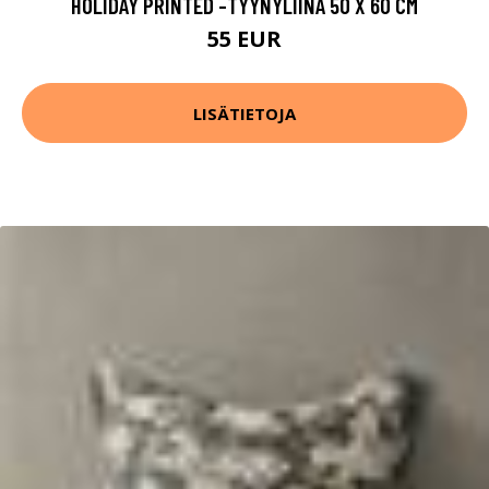
HOLIDAY PRINTED -TYYNYLIINA 50 X 60 CM
55 EUR
LISÄTIETOJA