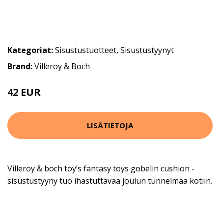
Kategoriat:
Sisustustuotteet
,
Sisustustyynyt
Brand:
Villeroy & Boch
42 EUR
52.9 EUR
LISÄTIETOJA
Villeroy & boch toy’s fantasy toys gobelin cushion -
sisustustyyny tuo ihastuttavaa joulun tunnelmaa kotiin.