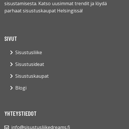
sisustamisesta. Katso uusimmat trendit ja löydä
parhaat sisustuskaupat Helsingissä!
SIVUT
Sisustusliike
Sisustusideat
Sisustuskaupat
Blogi
YHTEYSTIEDOT
info@sisustusliikedreams.fi