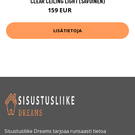
CLEAR CEILING LIGHT (SAVUINEN)
159 EUR
214 EUR
LISÄTIETOJA
Sisustusliike Dreams tarjoaa runsaasti tietoa