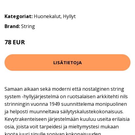
Kategoriat:
Huonekalut
,
Hyllyt
Brand:
String
78 EUR
LISÄTIETOJA
Samaan aikaan sekä moderni että nostalginen string
system -hyllyjärjestelmä on ruotsalaisen arkkitehti nils
strinningin vuonna 1949 suunnittelema monipuolinen
ja helposti muunneltava säilytyskalustekokonaisuus.
Kevytrakenteiseen järjestelmään kuuluu useita erilaisia
osia, joista voit tarpeidesi ja mieltymystesi mukaan
koota juuri sinulle sopivan kokonaisuuden.