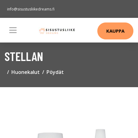
info@sisustusliikedreams.fi
KAUPPA
STELLAN
Huonekalut
Pöydät