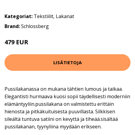
Kategoriat:
Tekstiilit
,
Lakanat
Brand:
Schlossberg
479 EUR
LISÄTIETOJA
Pussilakanassa on mukana tähtien lumous ja taikaa.
Elegantisti hurmaava kuosi sopii täydellisesti moderniin
elämäntyyliin.pussilakana on valmistettu erittäin
hienosta ja pitkäkuituisesta puuvillasta. Silkkisen
sileältä tuntuva satiini on kevyttä ja tiheää.sisältää
pussilakanan, tyynyliina myydään erikseen.