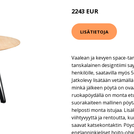
2243 EUR
LISÄTIETOJA
Vaalean ja kevyen space-ta
tanskalainen designtiimi s
henkilölle, saatavilla myös 5
Jatkolevy lisätään vetämäll
minkä jälkeen pöytä on ova
ruokapöydällä on monta etu
suorakaiteen mallinen pöyt
helposti monta istujaa. Lis
viihtyvyyttä ja rentoutta, k
saavat katsekontaktin. Pöy
englanninkieliset hoito-ohje