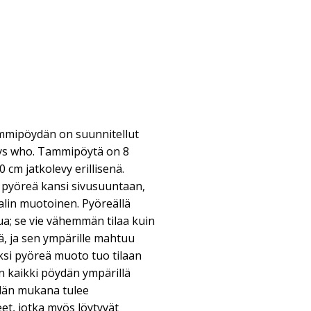
mmipöydän on suunnitellut
ays who. Tammipöytä on 8
0 cm jatkolevy erillisenä.
ä pyöreä kansi sivusuuntaan,
alin muotoinen. Pyöreällä
a; se vie vähemmän tilaa kuin
ä, ja sen ympärille mahtuu
äksi pyöreä muoto tuo tilaan
un kaikki pöydän ympärillä
dän mukana tulee
et, jotka myös löytyvät