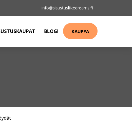
info@sisustusliikedreams.fi
SUSTUSKAUPAT
BLOGI
KAUPPA
öydät