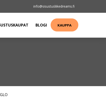
info@sisustusliikedreams.fi
SUSTUSKAUPAT
BLOGI
KAUPPA
EGLO