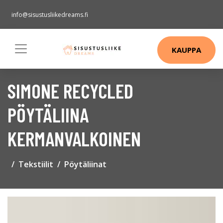
info@sisustusliikedreams.fi
KAUPPA
SIMONE RECYCLED
PÖYTÄLIINA
KERMANVALKOINEN
Tekstiilit
Pöytäliinat