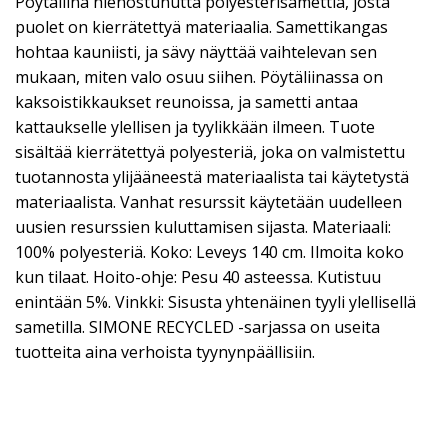
Pöytäliina hienostunutta polyesterisamettia, josta
puolet on kierrätettyä materiaalia. Samettikangas
hohtaa kauniisti, ja sävy näyttää vaihtelevan sen
mukaan, miten valo osuu siihen. Pöytäliinassa on
kaksoistikkaukset reunoissa, ja sametti antaa
kattaukselle ylellisen ja tyylikkään ilmeen. Tuote
sisältää kierrätettyä polyesteriä, joka on valmistettu
tuotannosta ylijääneestä materiaalista tai käytetystä
materiaalista. Vanhat resurssit käytetään uudelleen
uusien resurssien kuluttamisen sijasta. Materiaali:
100% polyesteriä. Koko: Leveys 140 cm. Ilmoita koko
kun tilaat. Hoito-ohje: Pesu 40 asteessa. Kutistuu
enintään 5%. Vinkki: Sisusta yhtenäinen tyyli ylellisellä
sametilla. SIMONE RECYCLED -sarjassa on useita
tuotteita aina verhoista tyynynpäällisiin.