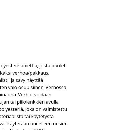
lyesterisamettia, josta puolet
. Kaksi verhoa/pakkaus.
sti, ja sävy näyttää
ten valo osuu siihen. Verhossa
inauha. Verhot voidaan
an tai piilolenkkien avulla.
polyesteriä, joka on valmistettu
eriaalista tai käytetystä
ssit käytetään uudelleen uusien