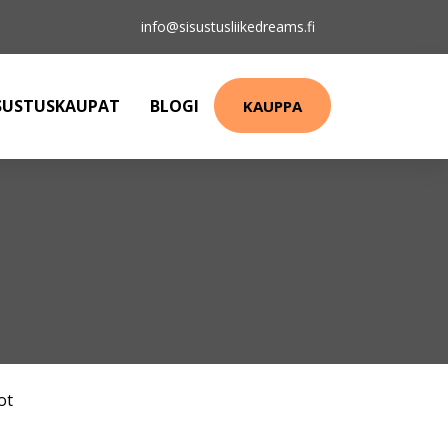
info@sisustusliikedreams.fi
SUSTUSKAUPAT
BLOGI
KAUPPA
ot