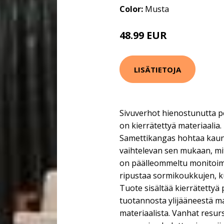
Color:
Musta
48.99 EUR
69.99 EUR
LISÄTIETOJA
Sivuverhot hienostunutta po
on kierrätettyä materiaalia
Samettikangas hohtaa kaunii
vaihtelevan sen mukaan, mi
on päälleommeltu monitoim
ripustaa sormikoukkujen, kuj
Tuote sisältää kierrätettyä 
tuotannosta ylijääneestä mat
materiaalista. Vanhat resur