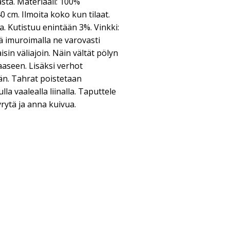
sta. Materiaali: 100%
0 cm. Ilmoita koko kun tilaat.
a. Kutistuu enintään 3%. Vinkki:
ä imuroimalla ne varovasti
sin väliajoin. Näin vältät pölyn
aseen. Lisäksi verhot
än. Tahrat poistetaan
a vaalealla liinalla. Taputtele
yrytä ja anna kuivua.