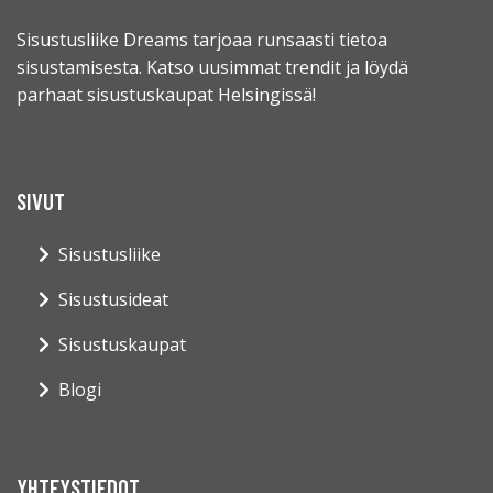
Sisustusliike Dreams tarjoaa runsaasti tietoa
sisustamisesta. Katso uusimmat trendit ja löydä
parhaat sisustuskaupat Helsingissä!
SIVUT
Sisustusliike
Sisustusideat
Sisustuskaupat
Blogi
YHTEYSTIEDOT