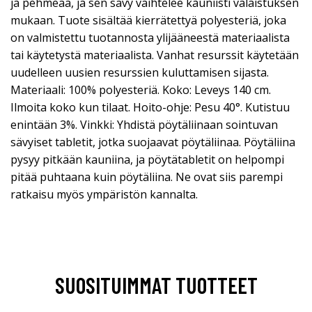
ja pehmeää, ja sen sävy vaihtelee kauniisti valaistuksen
mukaan. Tuote sisältää kierrätettyä polyesteriä, joka
on valmistettu tuotannosta ylijääneestä materiaalista
tai käytetystä materiaalista. Vanhat resurssit käytetään
uudelleen uusien resurssien kuluttamisen sijasta.
Materiaali: 100% polyesteriä. Koko: Leveys 140 cm.
Ilmoita koko kun tilaat. Hoito-ohje: Pesu 40°. Kutistuu
enintään 3%. Vinkki: Yhdistä pöytäliinaan sointuvan
sävyiset tabletit, jotka suojaavat pöytäliinaa. Pöytäliina
pysyy pitkään kauniina, ja pöytätabletit on helpompi
pitää puhtaana kuin pöytäliina. Ne ovat siis parempi
ratkaisu myös ympäristön kannalta.
SUOSITUIMMAT TUOTTEET