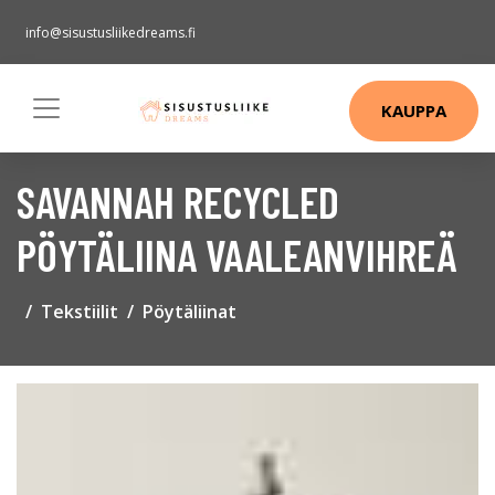
info@sisustusliikedreams.fi
KAUPPA
SAVANNAH RECYCLED
PÖYTÄLIINA VAALEANVIHREÄ
Tekstiilit
Pöytäliinat