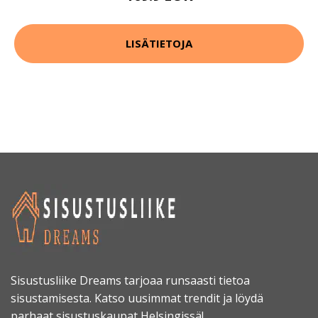
LISÄTIETOJA
Sisustusliike Dreams tarjoaa runsaasti tietoa
sisustamisesta. Katso uusimmat trendit ja löydä
parhaat sisustuskaupat Helsingissä!