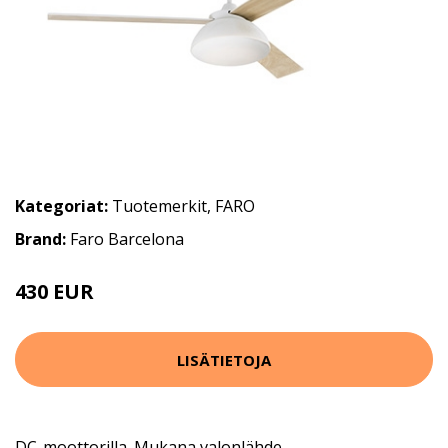
Kategoriat:
Tuotemerkit
,
FARO
Brand:
Faro Barcelona
430 EUR
528 EUR
LISÄTIETOJA
DC-moottorilla. Mukana valonlähde.