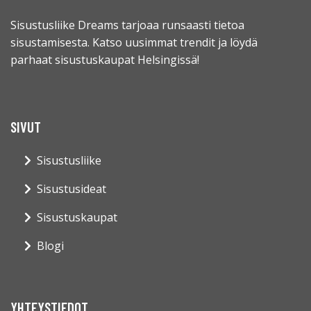
Sisustusliike Dreams tarjoaa runsaasti tietoa
sisustamisesta. Katso uusimmat trendit ja löydä
parhaat sisustuskaupat Helsingissä!
SIVUT
Sisustusliike
Sisustusideat
Sisustuskaupat
Blogi
YHTEYSTIEDOT