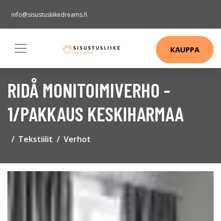
info@sisustusliikedreams.fi
KAUPPA
RIDÅ MONITOIMIVERHO -
1/PAKKAUS KESKIHARMAA
Tekstiilit
Verhot