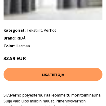
Kategoriat:
Tekstiilit
,
Verhot
Brand:
RIDÅ
Color:
Harmaa
33.59 EUR
57.99 EUR
LISÄTIETOJA
Sivuverho polyesteriä. Päälleommeltu monitoiminauha.
Sulje valo ulos milloin haluat. Pimennysverhon