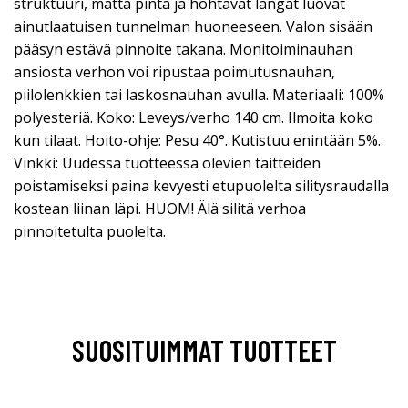
struktuuri, matta pinta ja hohtavat langat luovat
ainutlaatuisen tunnelman huoneeseen. Valon sisään
pääsyn estävä pinnoite takana. Monitoiminauhan
ansiosta verhon voi ripustaa poimutusnauhan,
piilolenkkien tai laskosnauhan avulla. Materiaali: 100%
polyesteriä. Koko: Leveys/verho 140 cm. Ilmoita koko
kun tilaat. Hoito-ohje: Pesu 40°. Kutistuu enintään 5%.
Vinkki: Uudessa tuotteessa olevien taitteiden
poistamiseksi paina kevyesti etupuolelta silitysraudalla
kostean liinan läpi. HUOM! Älä silitä verhoa
pinnoitetulta puolelta.
SUOSITUIMMAT TUOTTEET