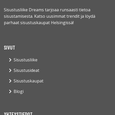
Sisustusliike Dreams tarjoaa runsaasti tietoa
sisustamisesta. Katso uusimmat trendit ja löydä
parhaat sisustuskaupat Helsingissä!
SIVUT
Sisustusliike
Sisustusideat
Sisustuskaupat
Blogi
YHTEYSTIEDOT