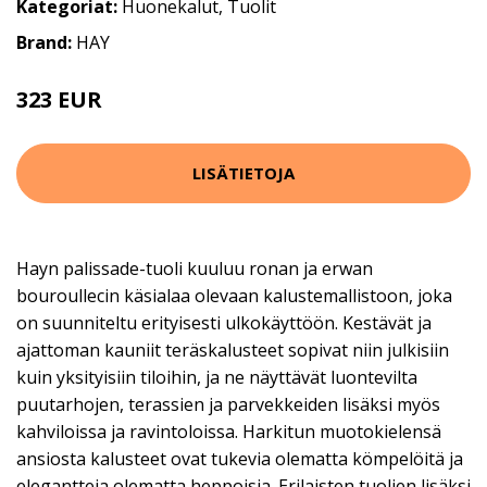
Kategoriat:
Huonekalut
,
Tuolit
Brand:
HAY
323 EUR
LISÄTIETOJA
Hayn palissade-tuoli kuuluu ronan ja erwan
bouroullecin käsialaa olevaan kalustemallistoon, joka
on suunniteltu erityisesti ulkokäyttöön. Kestävät ja
ajattoman kauniit teräskalusteet sopivat niin julkisiin
kuin yksityisiin tiloihin, ja ne näyttävät luontevilta
puutarhojen, terassien ja parvekkeiden lisäksi myös
kahviloissa ja ravintoloissa. Harkitun muotokielensä
ansiosta kalusteet ovat tukevia olematta kömpelöitä ja
elegantteja olematta heppoisia. Erilaisten tuolien lisäksi