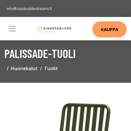
info@sisustusliikedreams.fi
KAUPPA
PALISSADE-TUOLI
Huonekalut
Tuolit