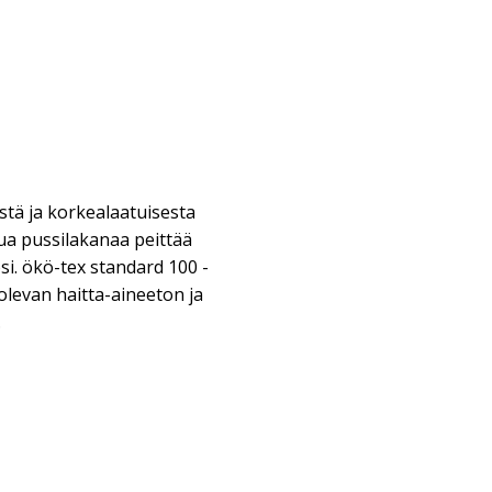
ästä ja korkealaatuisesta
tua pussilakanaa peittää
i. ökö-tex standard 100 -
 olevan haitta-aineeton ja
.