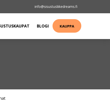
info@sisustusliikedreams.fi
SUSTUSKAUPAT
BLOGI
KAUPPA
nat