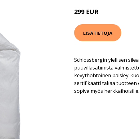
299 EUR
LISÄTIETOJA
Schlossbergin ylellisen sile
puuvillasatiinista valmistet
kevythohtoinen paisley-kuos
sertifikaatti takaa tuotteen
sopiva myös herkkäihoisille