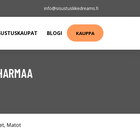
info@sisustusliikedreams.fi
SUSTUSKAUPAT
BLOGI
KAUPPA
HARMAA
et
,
Matot