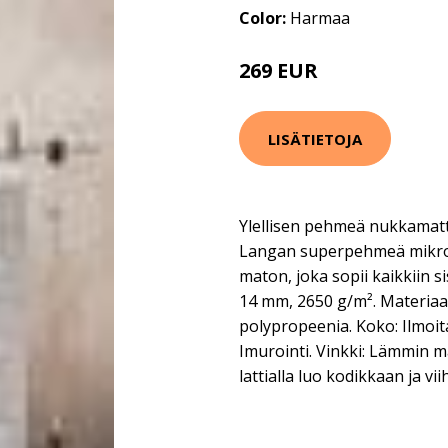
Color:
Harmaa
269 EUR
LISÄTIETOJA
Ylellisen pehmeä nukkamatt
Langan superpehmeä mikro
maton, joka sopii kaikkiin s
14 mm, 2650 g/m². Materiaal
polypropeenia. Koko: Ilmoita
Imurointi. Vinkki: Lämmin ma
lattialla luo kodikkaan ja v