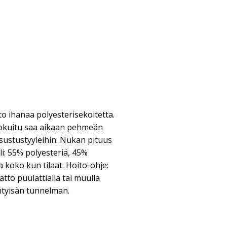
o ihanaa polyesterisekoitetta.
kuitu saa aikaan pehmeän
isustustyyleihin. Nukan pituus
i: 55% polyesteriä, 45%
 koko kun tilaat. Hoito-ohje:
tto puulattialla tai muulla
iihtyisän tunnelman.