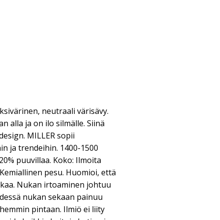
ksivärinen, neutraali värisävy.
alla ja on ilo silmälle. Siinä
 design. MILLER sopii
in ja trendeihin. 1400-1500
 20% puuvillaa. Koko: Ilmoita
 Kemiallinen pesu. Huomioi, että
kkaa. Nukan irtoaminen johtuu
eydessä nukan sekaan painuu
emmin pintaan. Ilmiö ei liity