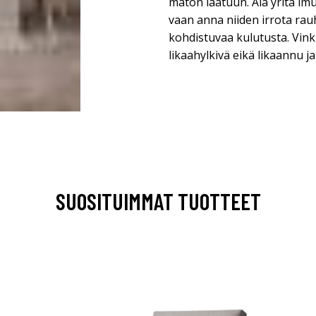
maton laatuun. Älä yritä imu
vaan anna niiden irrota ra
kohdistuvaa kulutusta. Vink
likaahylkivä eikä likaannu ja
SUOSITUIMMAT TUOTTEET