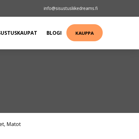
info@sisustusliikedreams.fi
SUSTUSKAUPAT
BLOGI
KAUPPA
et
,
Matot