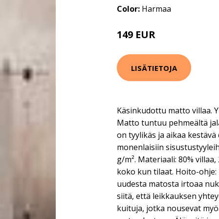
Color:
Harmaa
149 EUR
LISÄTIETOJA
Käsinkudottu matto villaa. Y
Matto tuntuu pehmeältä jalan 
on tyylikäs ja aikaa kestävä
monenlaisiin sisustustyyleih
g/m². Materiaali: 80% villaa,
koko kun tilaat. Hoito-ohje:
uudesta matosta irtoaa nu
siitä, että leikkauksen yht
kuituja, jotka nousevat myöh