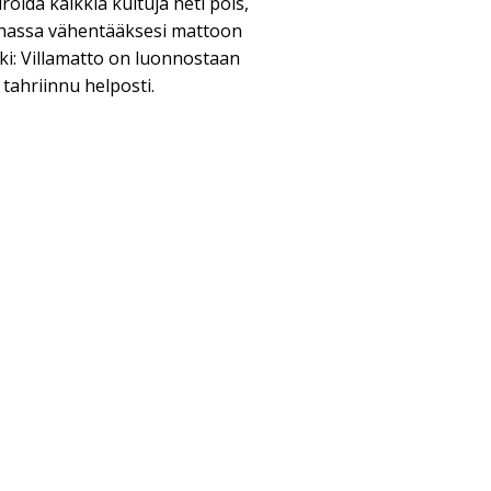
roida kaikkia kuituja heti pois,
uhassa vähentääksesi mattoon
ki: Villamatto on luonnostaan
 tahriinnu helposti.