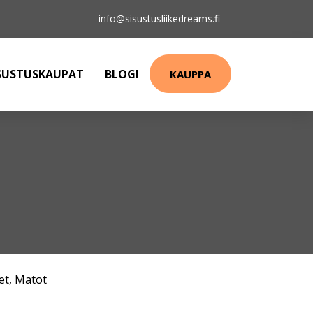
info@sisustusliikedreams.fi
SUSTUSKAUPAT
BLOGI
KAUPPA
et
,
Matot