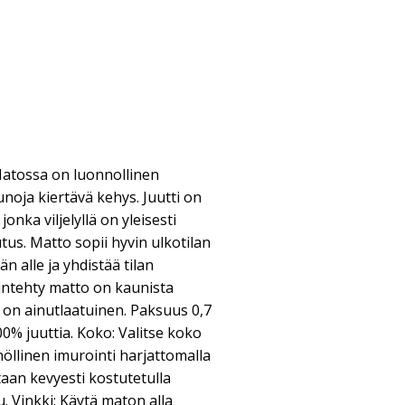
Matossa on luonnollinen
unoja kiertävä kehys. Juutti on
onka viljelyllä on yleisesti
tus. Matto sopii hyvin ulkotilan
 alle ja yhdistää tilan
ntehty matto on kaunista
o on ainutlaatuinen. Paksuus 0,7
00% juuttia. Koko: Valitse koko
nöllinen imurointi harjattomalla
taan kevyesti kostutetulla
. Vinkki: Käytä maton alla