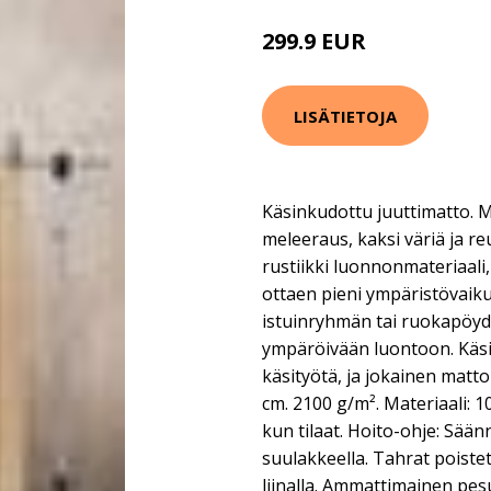
299.9 EUR
LISÄTIETOJA
Käsinkudottu juuttimatto. 
meleeraus, kaksi väriä ja re
rustiikki luonnonmateriaali, j
ottaen pieni ympäristövaiku
istuinryhmän tai ruokapöydän
ympäröivään luontoon. Käsi
käsityötä, ja jokainen matt
cm. 2100 g/m². Materiaali: 1
kun tilaat. Hoito-ohje: Sään
suulakkeella. Tahrat poiste
liinalla. Ammattimainen pesu