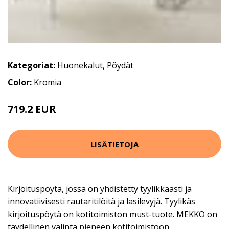
Kategoriat:
Huonekalut
,
Pöydät
Color:
Kromia
719.2 EUR
899 EUR
LISÄTIETOJA
Kirjoituspöytä, jossa on yhdistetty tyylikkäästi ja
innovatiivisesti rautaritilöitä ja lasilevyjä. Tyylikäs
kirjoituspöytä on kotitoimiston must-tuote. MEKKO on
täydellinen valinta pieneen kotitoimistoon.