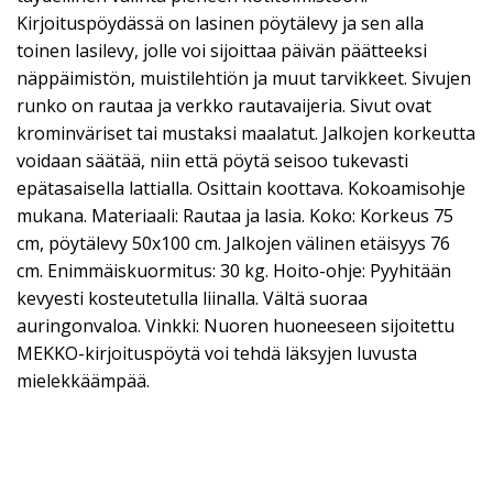
Kirjoituspöydässä on lasinen pöytälevy ja sen alla
toinen lasilevy, jolle voi sijoittaa päivän päätteeksi
näppäimistön, muistilehtiön ja muut tarvikkeet. Sivujen
runko on rautaa ja verkko rautavaijeria. Sivut ovat
krominväriset tai mustaksi maalatut. Jalkojen korkeutta
voidaan säätää, niin että pöytä seisoo tukevasti
epätasaisella lattialla. Osittain koottava. Kokoamisohje
mukana. Materiaali: Rautaa ja lasia. Koko: Korkeus 75
cm, pöytälevy 50x100 cm. Jalkojen välinen etäisyys 76
cm. Enimmäiskuormitus: 30 kg. Hoito-ohje: Pyyhitään
kevyesti kosteutetulla liinalla. Vältä suoraa
auringonvaloa. Vinkki: Nuoren huoneeseen sijoitettu
MEKKO-kirjoituspöytä voi tehdä läksyjen luvusta
mielekkäämpää.