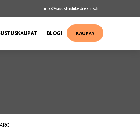
info@sisustusliikedreams.fi
SUSTUSKAUPAT
BLOGI
KAUPPA
FARO