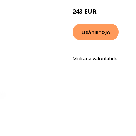
243 EUR
294 EUR
LISÄTIETOJA
Mukana valonlähde.