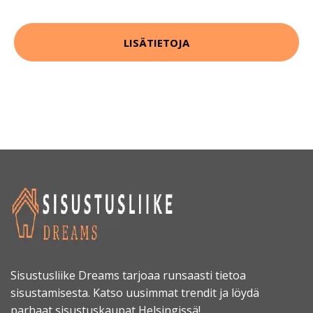
LISÄTIETOJA
Sisustusliike Dreams tarjoaa runsaasti tietoa
sisustamisesta. Katso uusimmat trendit ja löydä
parhaat sisustuskaupat Helsingissä!