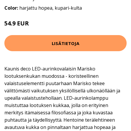
Color:
harjattu hopea, kupari-kulta
54.9 EUR
59.9 EUR
LISÄTIETOJA
Kaunis deco LED-aurinkovalaisin Marisko
lootuksenkukan muodossa - koristeellinen
valaistuselementti puutarhaan Marisko tekee
välittömästi vaikutuksen yksilöllisellä ulkonäöllään ja
upealla valaistustehollaan. LED-aurinkolamppu
muistuttaa lootuksen kukkaa, jolla on erityinen
merkitys itämaisessa filosofiassa ja joka kuvastaa
puhtautta ja täydellisyyttä. Hentoine terälehtineen
avautuva kukka on pinnaltaan harjattua hopeaa ja